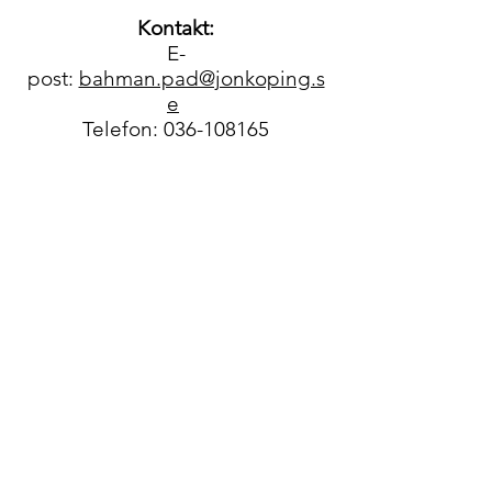
Kontakt:
E-
post:
bahman.pad@jonkoping.s
e
Telefon:
036-108165