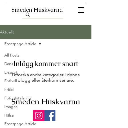
Smeden Huskvarna
Aktuellt
Frontpage Article
All Posts
Inlägg kommer snart
Dans
E-sport
Utforska andra kategorier i denna
blogg eller återkom senare.
Fotboll
Fritid
Fotoutställning
Smeden Huskvarna
Images
Hälsa
Frontpage Article