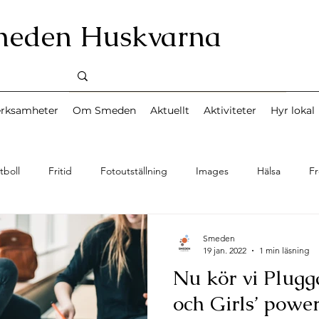
meden Huskvarna
erksamheter
Om Smeden
Aktuellt
Aktiviteter
Hyr lokal
tboll
Fritid
Fotoutställning
Images
Hälsa
Fr
Musik
News
Miljö
Nyheter
Personal
Sång
Smeden
19 jan. 2022
1 min läsning
Nu kör vi Plug
d
Turism
Teater
Upplevelse
Uncategorized
och Girls’ power