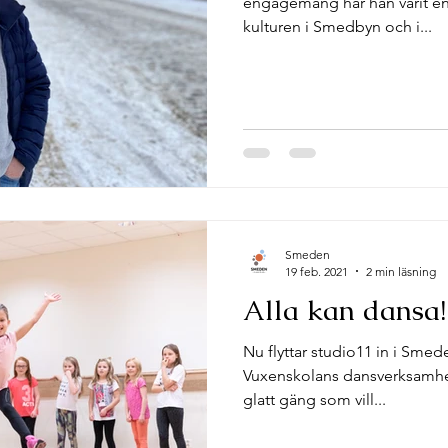
engagemang har han varit en v
kulturen i Smedbyn och i...
Smeden
19 feb. 2021
2 min läsning
Alla kan dansa!
Nu flyttar studio11 in i Sme
Vuxenskolans dansverksamhet
glatt gäng som vill...