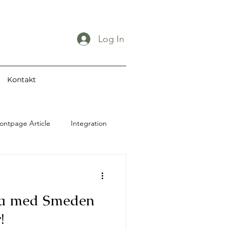
Log In
Kontakt
ontpage Article
Integration
Restaurang
ga med Smeden
Utbildning
!