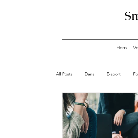
S
Hem
V
All Posts
Dans
E-sport
Fo
Konst
Lov med Smeden
Smeden Profilen
Second Han