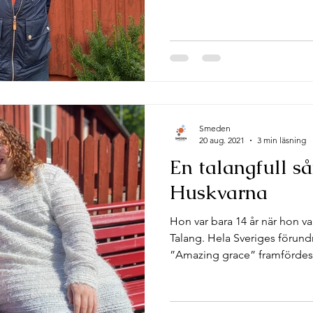
Smeden
20 aug. 2021
3 min läsning
En talangfull s
Huskvarna
Hon var bara 14 år när hon 
Talang. Hela Sveriges förund
”Amazing grace” framfördes.