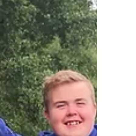
Integration
Konst
Lov med Smeden
Musik
News
Miljö
Nyheter
Personal
Sång
Restaurang
Smeden Profilen
Second Hand
Turism
Teater
Upplevelse