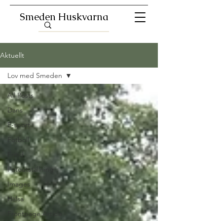
Smeden Huskvarna
Aktuellt
Lov med Smeden
All Posts
Dans
E-sport
Fotboll
Fritid
Fotoutställning
Images
Hälsa
Frontpage Article