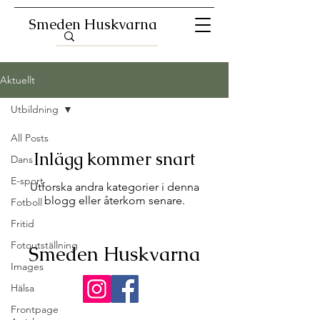
Smeden Huskvarna
Aktuellt
Utbildning
All Posts
Inlägg kommer snart
Dans
E-sport
Utforska andra kategorier i denna
blogg eller återkom senare.
Fotboll
Fritid
Fotoutställning
Smeden Huskvarna
Images
Hälsa
Frontpage