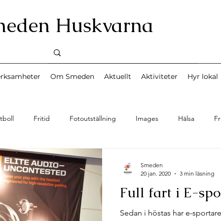
meden Huskvarna
erksamheter
Om Smeden
Aktuellt
Aktiviteter
Hyr lokal
tboll
Fritid
Fotoutställning
Images
Hälsa
Fr
Musik
News
Miljö
Nyheter
Personal
Sång
Smeden
20 jan. 2020
3 min läsning
Full fart i E-sp
d
Turism
Teater
Upplevelse
Uncategorized
Sedan i höstas har e-sportar