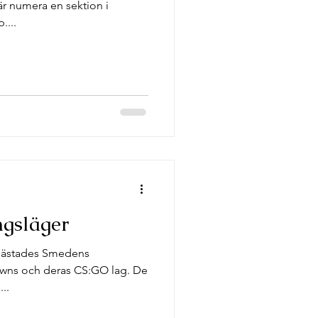
r numera en sektion i
....
ngsläger
gästades Smedens
owns och deras CS:GO lag. De
...