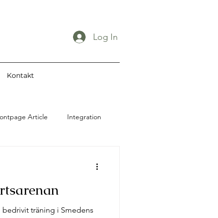
Log In
Kontakt
ontpage Article
Integration
Restaurang
ortsarenan
Utbildning
e bedrivit träning i Smedens