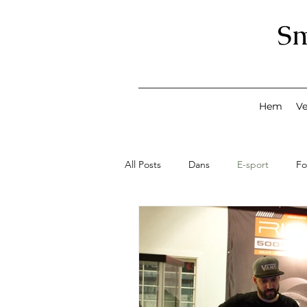
S
Hem
V
All Posts
Dans
E-sport
Fo
Konst
Lov med Smeden
Smeden Profilen
Second Han