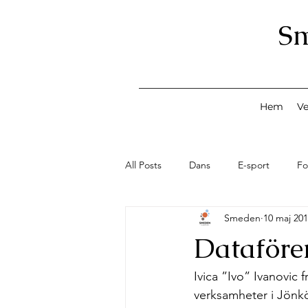
S
Hem
V
All Posts
Dans
E-sport
Fo
Smeden
10 maj 20
Konst
Lov med Smeden
Dataföre
Smeden Profilen
Second Han
Ivica ”Ivo” Ivanovic 
verksamheter i Jönkö