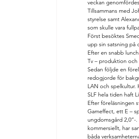
veckan genomfördes
Välgörande ändamål
Tillsammans med Joh
styrelse samt Alexan
som skulle vara full
Först besöktes Smed
upp sin satsning på d
Efter en snabb lunc
Tv – produktion och
Sedan följde en för
redogjorde för bakgr
LAN och spelkultur. 
SLF hela tiden haft 
Efter föreläsningen 
Gameffect, ett E – sp
ungdomsgård 2,0”-. De
kommersiellt, har sa
båda verksamhetern