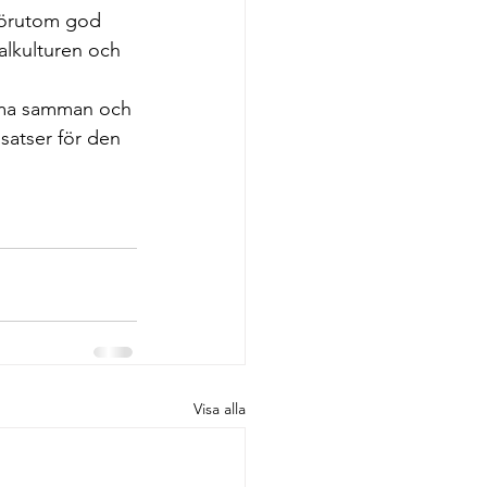
förutom god 
alkulturen och 
mma samman och 
satser för den 
Visa alla