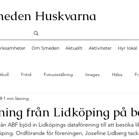
meden Huskvarna
erksamheter
Om Smeden
Aktuellt
Aktiviteter
Hyr lokal
tboll
Fritid
Fotoutställning
Images
Hälsa
Fr
18
1 min läsning
Musik
News
Miljö
Nyheter
Personal
Sång
ning från Lidköping på b
d
Turism
Teater
Upplevelse
Uncategorized
från ABF bjöd in Lidköpings dataförening till att besöka l
ping. Ordförande för föreningen, Josefine Lidberg tacka