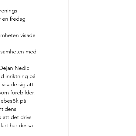
renings 
 en fredag 
amheten visade 
rksamheten med 
 Dejan Nedic 
d inriktning på 
isade sig att 
som förebilder.
diebesök på 
mtidens 
 att det drivs 
art har dessa 