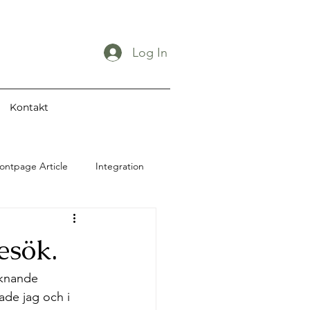
Log In
Kontakt
ontpage Article
Integration
Restaurang
esök.
Utbildning
iknande 
de jag och i 