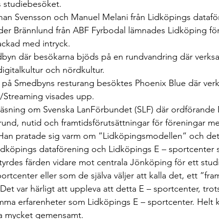
 studiebesöket.
an Svensson och Manuel Melani från Lidköpings datafö
der Brännlund från ABF Fyrbodal lämnades Lidköping för
packad med intryck.
byn där besökarna bjöds på en rundvandring där verks
igitalkultur och nördkultur.
h på Smedbyns resturang besöktes Phoenix Blue där ve
 /Streaming visades upp.
eläsning om Svenska LanFörbundet (SLF) där ordförande
und, nutid och framtidsförutsättningar för föreningar me
Han pratade sig varm om ”Lidköpingsmodellen” och det v
Lidköpings dataförening och Lidköpings E – sportcenter 
styrdes färden vidare mot centrala Jönköping för ett stu
ortcenter eller som de själva väljer att kalla det, ett ”fra
t var härligt att uppleva att detta E – sportcenter, trots
mma erfarenheter som Lidköpings E – sportcenter. Helt kl
a mycket gemensamt.