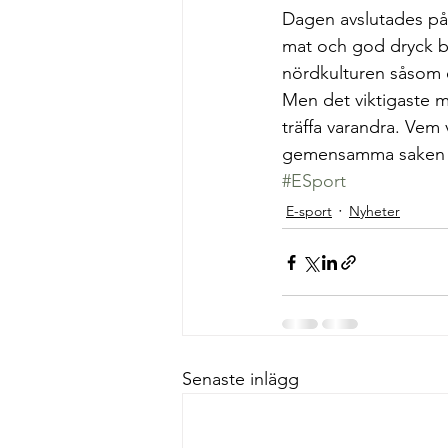
Dagen avslutades på 
mat och god dryck bl
nördkulturen såsom 
Men det viktigaste 
träffa varandra. Vem
gemensamma saken 
#ESport
E-sport
Nyheter
Senaste inlägg