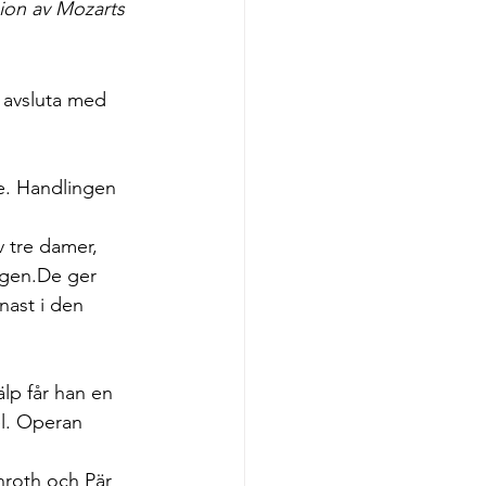
ion av Mozarts 
 avsluta med 
ke. Handlingen 
 tre damer, 
ingen.De ger 
nast i den 
el. Operan 
nroth och Pär 