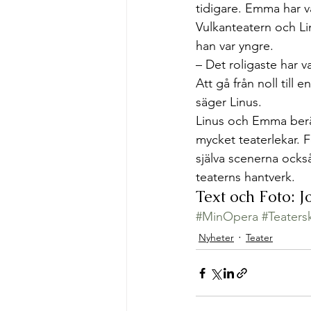
tidigare. Emma har v
Vulkanteatern och Li
han var yngre. 
– Det roligaste har va
Att gå från noll till e
säger Linus. 
Linus och Emma berät
mycket teaterlekar. 
själva scenerna ocks
teaterns hantverk. 
Text och Foto: 
#MinOpera
#Teaters
Nyheter
Teater