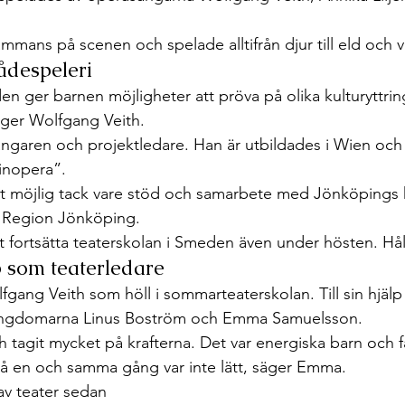
mmans på scenen och spelade alltifrån djur till eld och v
ådespeleri
den ger barnen möjligheter att pröva på olika kulturyttri
äger Wolfgang Veith. 
garen och projektledare. Han är utbildades i Wien och 
nopera”. 
ivit möjlig tack vare stöd och samarbete med Jönköping
n Region Jönköping.
 fortsätta teaterskolan i Smeden även under hösten. Håll
 som teaterledare
fgang Veith som höll i sommarteaterskolan. Till sin hjäl
ngdomarna Linus Boström och Emma Samuelsson.
ch tagit mycket på krafterna. Det var energiska barn och få
å en och samma gång var inte lätt, säger Emma.  
av teater sedan 