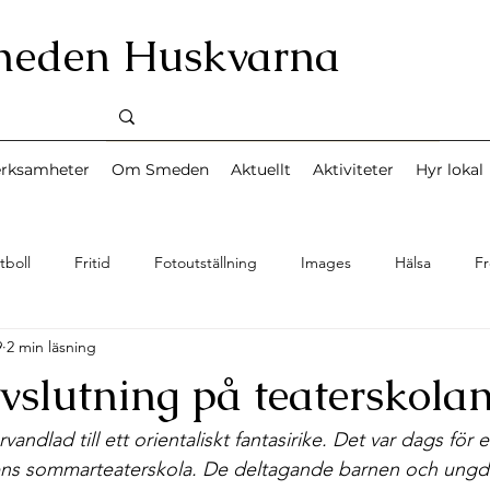
meden Huskvarna
erksamheter
Om Smeden
Aktuellt
Aktiviteter
Hyr lokal
tboll
Fritid
Fotoutställning
Images
Hälsa
Fr
9
2 min läsning
Musik
News
Miljö
Nyheter
Personal
Sång
vslutning på teaterskola
d
Turism
Teater
Upplevelse
Uncategorized
andlad till ett orientaliskt fantasirike. Det var dags för 
ns sommarteaterskola. De deltagande barnen och ungd