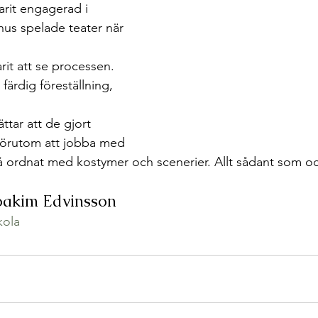
arit engagerad i 
nus spelade teater när 
rit att se processen. 
n färdig föreställning, 
tar att de gjort 
Förutom att jobba med 
å ordnat med kostymer och scenerier. Allt sådant som ock
Joakim Edvinsson
kola