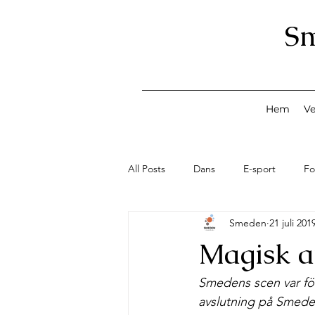
S
Hem
V
All Posts
Dans
E-sport
Fo
Smeden
21 juli 201
Konst
Lov med Smeden
Magisk a
Smeden Profilen
Second Han
Smedens scen var förv
avslutning på Smede