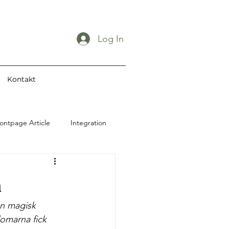
Log In
Kontakt
ontpage Article
Integration
Restaurang
n
Utbildning
en magisk 
omarna fick 