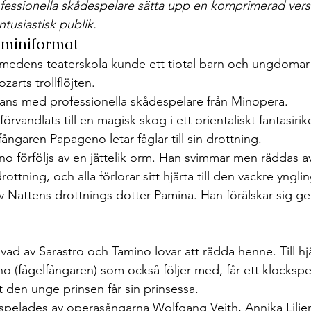
fessionella skådespelare sätta upp en komprimerad vers
ntusiastisk publik. 
 miniformat
Smedens teaterskola kunde ett tiotal barn och ungdomar
arts trollflöjten. 
ans med professionella skådespelare från Minopera. 
vandlats till en magisk skog i ett orientaliskt fantasiri
ångaren Papageno letar fåglar till sin drottning. 
o förföljs av en jättelik orm. Han svimmar men räddas av
ottning, och alla förlorar sitt hjärta till den vackre yngl
av Nattens drottnings dotter Pamina. Han förälskar sig ge
no (fågelfångaren) som också följer med, får ett klocksp
tt den unge prinsen får sin prinsessa. 
spelades av operasångarna Wolfgang Veith, Annika Lilje