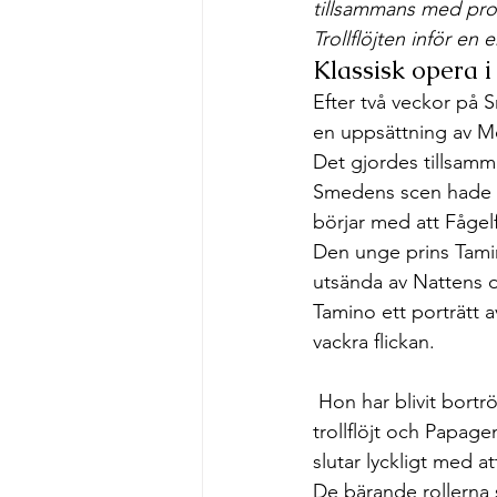
tillsammans med pro
Välgörande ändamål
Trollflöjten inför en e
Klassisk opera i
Efter två veckor på 
en uppsättning av Moz
Det gjordes tillsamm
Smedens scen hade för
börjar med att Fågelf
Den unge prins Tamin
utsända av Nattens dr
Tamino ett porträtt 
vackra flickan. 
 Hon har blivit bortrövad av Sarastro och Tamino lovar att rädda henne. Till hjälp får han en 
trollflöjt och Papage
slutar lyckligt med a
De bärande rollerna 