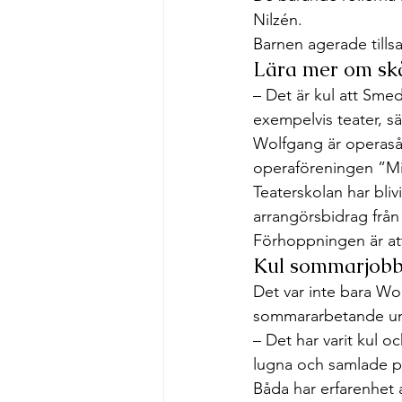
Nilzén.  
Barnen agerade tillsa
Lära mer om sk
– Det är kul att Sme
exempelvis teater, s
Wolfgang är operasån
operaföreningen ”Mi
Teaterskolan har bl
arrangörsbidrag frå
Förhoppningen är att
Kul sommarjobb
Det var inte bara Wol
sommararbetande u
– Det har varit kul o
lugna och samlade p
Båda har erfarenhet 