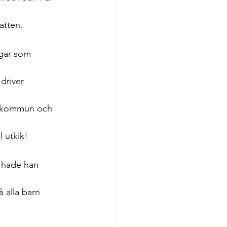
atten. 
ngar som 
driver 
s kommun och 
 utkik!
p hade han 
 alla barn 