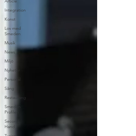
Article
Integration
Konst
Lov med
Smeden
Musik
News
Miljö
Nyheter
Personal
Sång
Restaurang
Smeden
Profilen
Second
Hand
Turism