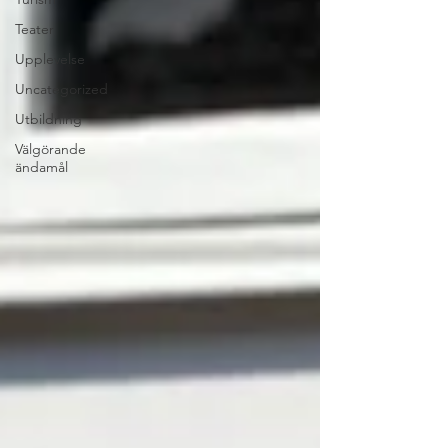
Teater
Upplevelse
Uncategorized
Utbildning
Välgörande
ändamål