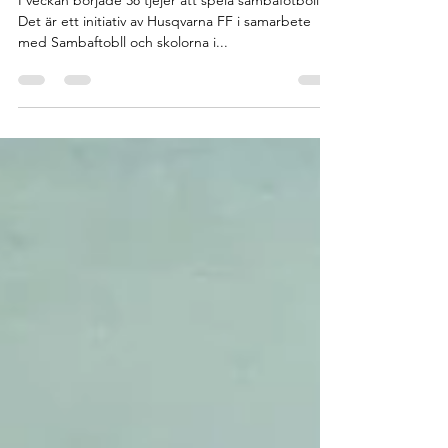
skolan
I veckan började 38 tjejer att spela sambafotboll.
Det är ett initiativ av Husqvarna FF i samarbete
med Sambaftobll och skolorna i...