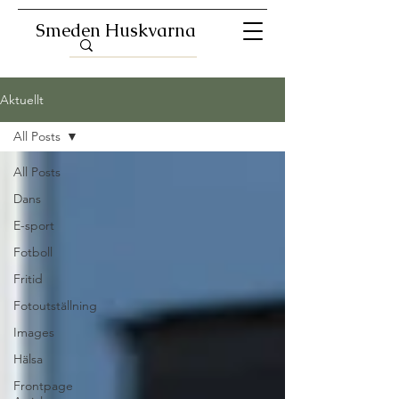
Smeden Huskvarna
Aktuellt
All Posts
All Posts
Dans
E-sport
Fotboll
Fritid
Fotoutställning
Images
Hälsa
Frontpage